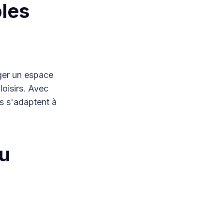
bles
ager un espace
loisirs. Avec
es s'adaptent à
ou