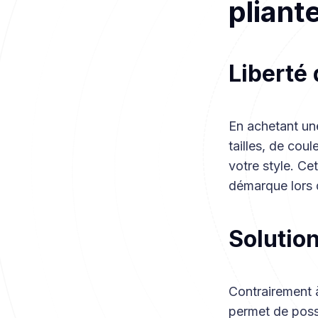
pliante
Liberté
En achetant une
tailles, de cou
votre style. Ce
démarque lors 
Solutio
Contrairement à
permet de possé