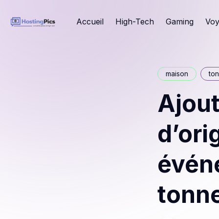
Accueil
High-Tech
Gaming
Voy
maison
ton
Ajou
d’ori
évén
tonne