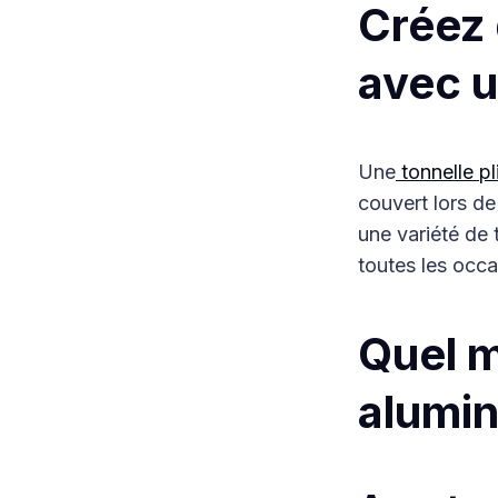
Créez 
avec u
Une
tonnelle p
couvert lors de
une variété de 
toutes les occa
Quel m
alumin