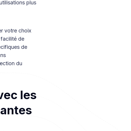
tilisations plus
er votre choix
facilité de
écifiques de
ons
lection du
vec les
iantes