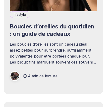
lifestyle
Boucles d’oreilles du quotidien
: un guide de cadeaux
Les boucles d’oreilles sont un cadeau idéal :
assez petites pour surprendre, suffisamment
polyvalentes pour être portées chaque jour.
Les bijoux fins marquent souvent des souvenirs
et des étapes importantes. Ce Noël, pensez aux
boucles d’oreilles du quotidien, des clous
4 min de lecture
classiques aux créoles contemporaines, comme
cadeaux élégants pour tous.