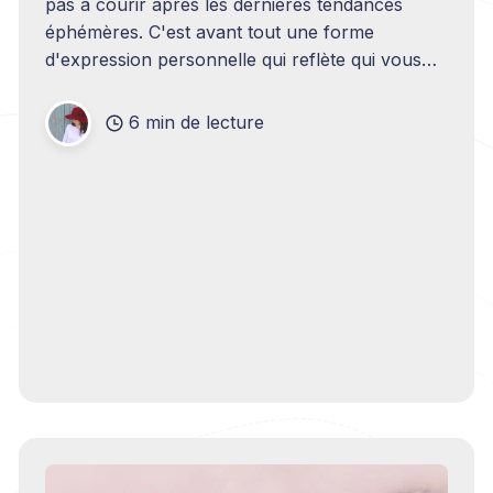
pas à courir après les dernières tendances
éphémères. C'est avant tout une forme
d'expression personnelle qui reflète qui vous
êtes et témoigne de votre considération pour
les contextes dans lesquels vous évoluez. Un
6 min de lecture
homme soigné dans sa