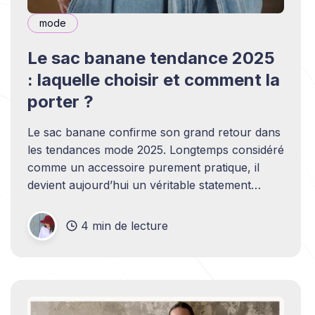
mode
Le sac banane tendance 2025
: laquelle choisir et comment la
porter ?
Le sac banane confirme son grand retour dans
les tendances mode 2025. Longtemps considéré
comme un accessoire purement pratique, il
devient aujourd’hui un véritable statement
mode. Que vous soyez adepte du minimalisme
ou fan de looks plus audacieux, il existe un sac
4 min de lecture
banane pour femme adapté à chaque style