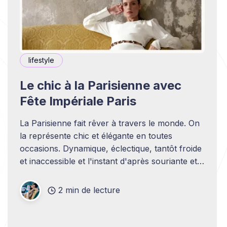
lifestyle
Le chic à la Parisienne avec
Fête Impériale Paris
La Parisienne fait rêver à travers le monde. On
la représente chic et élégante en toutes
occasions. Dynamique, éclectique, tantôt froide
et inaccessible et l'instant d'après souriante et
chaleureuse. De manière plus générale, la
femme Française est souvent l'incarnation de la
2 min de lecture
mode, du fashion