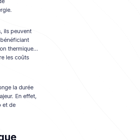
de
rgie.
, ils peuvent
 bénéficiant
tion thermique…
e les coûts
onge la durée
jeur. En effet,
o et de
ique