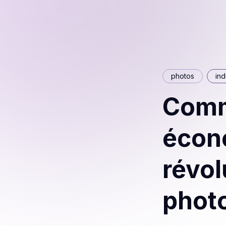
photos
ind
Comm
écon
révol
phot