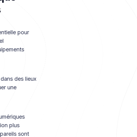
s
ntielle pour
el
quipements
 dans des lieux
uer une
umériques
ion plus
areils sont