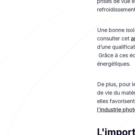
prises de vue e
refroidissement
Une bonne isola
consulter cet
a
d’une qualifica
Grâce à ces éq
énergétiques.
De plus, pour 
de vie du matér
elles favorisen
l'industrie pho
L'import