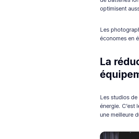
optimisent aus
Les photographe
économes en é
La rédu
équipem
Les studios de
énergie. C’est 
une meilleure du