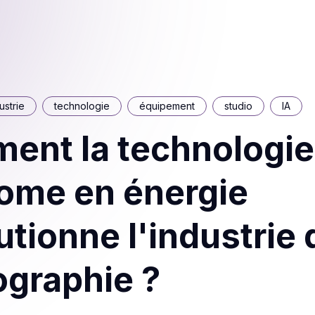
ustrie
technologie
équipement
studio
IA
ent la technologie
ome en énergie
utionne l'industrie 
ographie ?