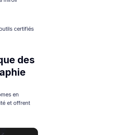
tils certifiés
ique des
raphie
omes en
té et offrent