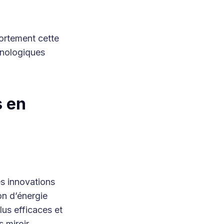
fortement cette
hnologiques
s en
s innovations
on d’énergie
lus efficaces et
 miroir