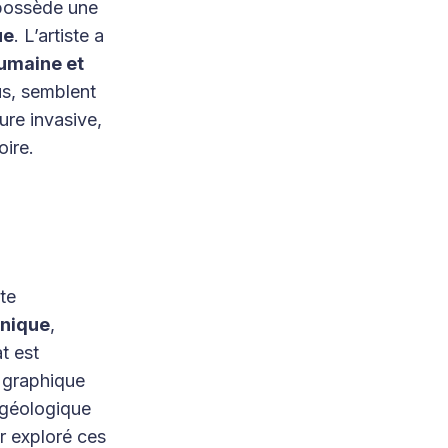
 possède une
ue
. L’artiste a
umaine et
us, semblent
ure invasive,
oire.
te
anique
,
t est
e graphique
 géologique
r exploré ces