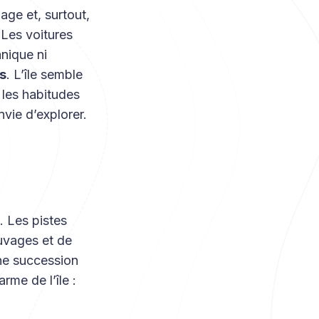
age et, surtout,
 Les voitures
nique ni
s
. L’île semble
 les habitudes
nvie d’explorer.
. Les pistes
uvages et de
une succession
rme de l’île :