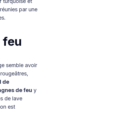
 turquoise et
 réunies par une
es.
e feu
ge semble avoir
 rougeâtres,
l de
gnes de feu
y
es de lave
ion est