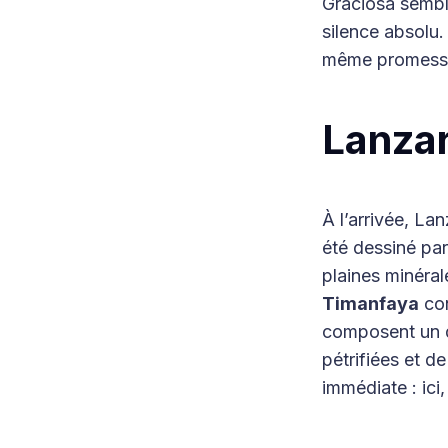
Graciosa sembl
silence absolu.
même promesse 
Lanzaro
À l’arrivée, La
été dessiné par
plaines minéral
Timanfaya
con
composent un dé
pétrifiées et d
immédiate : ici