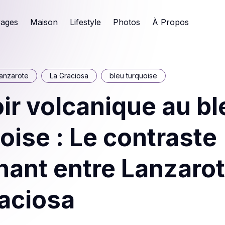
ages
Maison
Lifestyle
Photos
À Propos
anzarote
La Graciosa
bleu turquoise
ir volcanique au bl
oise : Le contraste
nant entre Lanzarot
aciosa