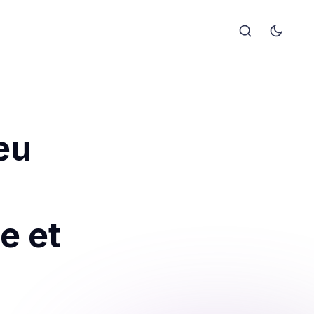
eu
e et