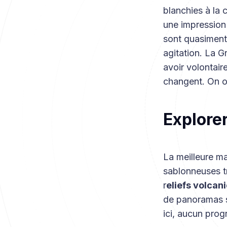
blanchies à la 
une impression 
sont quasiment 
agitation. La G
avoir volontair
changent. On ou
Explorer
La meilleure ma
sablonneuses t
r
eliefs volcan
de panoramas sa
ici, aucun pro