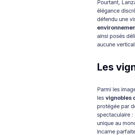
Pourtant, Lanza
élégance discrè
défendu une vis
environnemen
ainsi posés dél
aucune verticali
Les vign
Parmi les image
les
vignobles 
protégée par de
spectaculaire :
unique au mond
incarne parfait