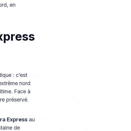
ord, en
Express
ique : c’est
l’extrême nord
itime. Face à
ire préservé.
era Express
au
ntaine de