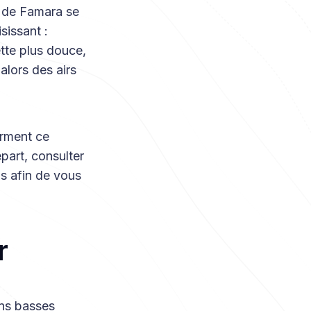
s de Famara se
sissant :
ette plus douce,
alors des airs
orment ce
part, consulter
ls afin de vous
r
ons basses