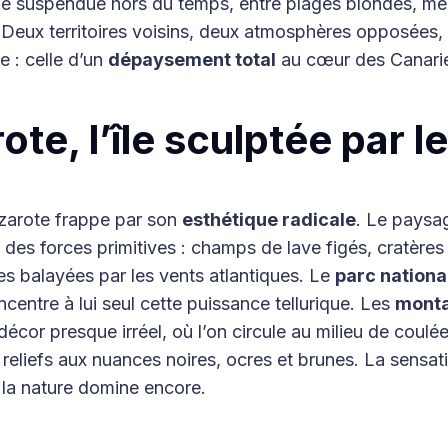
e suspendue hors du temps, entre plages blondes, mer
 Deux territoires voisins, deux atmosphères opposées,
: celle d’un
dépaysement total
au cœur des Canari
te, l’île sculptée par l
nzarote frappe par son
esthétique radicale
. Le paysa
 des forces primitives : champs de lave figés, cratères
es balayées par les vents atlantiques. Le
parc nationa
centre à lui seul cette puissance tellurique. Les
monta
cor presque irréel, où l’on circule au milieu de coulé
e reliefs aux nuances noires, ocres et brunes. La sensat
, la nature domine encore.