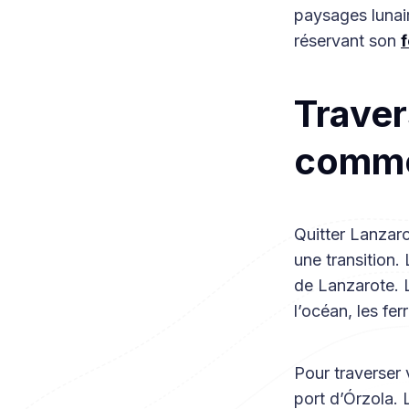
paysages lunair
réservant son
Traver
comme
Quitter Lanzaro
une transition.
de Lanzarote. L
l’océan, les fer
Pour traverser 
port d’Órzola. 