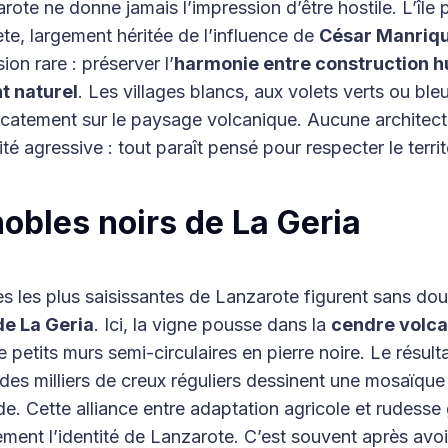
rote ne donne jamais l’impression d’être hostile. L’île
te, largement héritée de l’influence de
César Manriq
ion rare : préserver l’
harmonie entre construction h
t naturel
. Les villages blancs, aux volets verts ou ble
icatement sur le paysage volcanique. Aucune architect
té agressive : tout paraît pensé pour respecter le territ
obles noirs de La Geria
s les plus saisissantes de Lanzarote figurent sans dou
de La Geria
. Ici, la vigne pousse dans la
cendre volc
 petits murs semi-circulaires en pierre noire. Le résulta
 des milliers de creux réguliers dessinent une mosaïqu
e. Cette alliance entre adaptation agricole et rudesse
ement l’identité de Lanzarote. C’est souvent après avoi