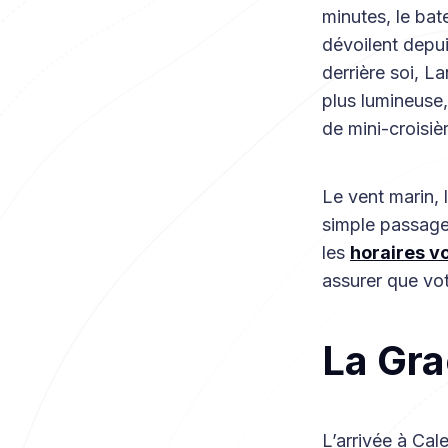
minutes, le bat
dévoilent depuis
derrière soi, L
plus lumineuse,
de mini-croisiè
Le vent marin, 
simple passage 
les
horaires v
assurer que vot
La Grac
L’arrivée à Ca