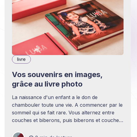
livre
Vos souvenirs en images,
grâce au livre photo
La naissance d'un enfant a le don de
chambouler toute une vie. A commencer par le
sommeil qui se fait rare. Vous alternez entre
couches et biberons, puis biberons et couches.
A ça, s'ajoute les petites angoisses d'être
parents, les doutes quand bébé pleure