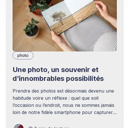
photo
Une photo, un souvenir et
d’innombrables possibilités
Prendre des photos est désormais devenu une
habitude voire un réflexe : quel que soit
l’occasion ou l’endroit, nous ne sommes jamais
loin de notre fidèle smartphone pour capturer
le moment. Cependant, aussi simple soit il
d'immortaliser ces événements, les sublimer et