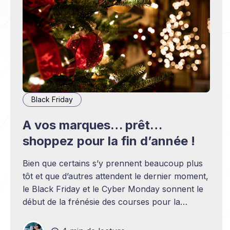
Black Friday
A vos marques… prêt…
shoppez pour la fin d’année !
Bien que certains s’y prennent beaucoup plus
tôt et que d’autres attendent le dernier moment,
le Black Friday et le Cyber Monday sonnent le
début de la frénésie des courses pour la
plupart d’entre nous. Et comme chaque année,
dénicher le cadeau parfait est un véritable