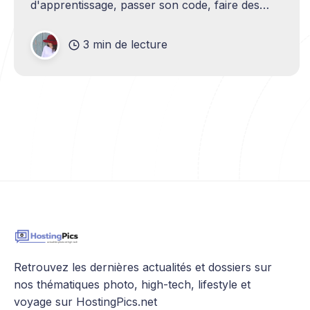
d'apprentissage, passer son code, faire des
heures de conduite et enfin se présenter au
permis de conduire, en plus de diverses
3 min de lecture
formalités administratives.
Retrouvez les dernières actualités et dossiers sur
nos thématiques photo, high-tech, lifestyle et
voyage sur HostingPics.net