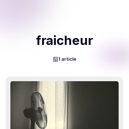
fraicheur
1 article