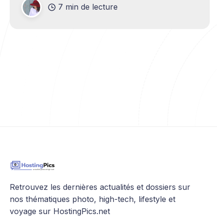
publicitaire. Contrairement à une publicité
7 min de lecture
Facebook qui disparaît en une fraction
Retrouvez les dernières actualités et dossiers sur
nos thématiques photo, high-tech, lifestyle et
voyage sur HostingPics.net