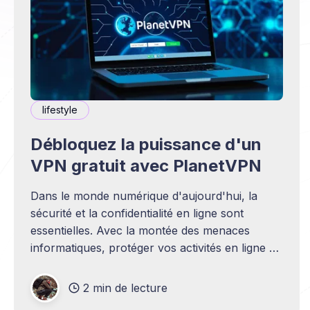
lifestyle
Débloquez la puissance d'un
VPN gratuit avec PlanetVPN
Dans le monde numérique d'aujourd'hui, la
sécurité et la confidentialité en ligne sont
essentielles. Avec la montée des menaces
informatiques, protéger vos activités en ligne et
vos données personnelles est primordial.
PlanetVPN propose un service VPN gratuit,
2 min de lecture
offrant une connexion sécurisée et privée à