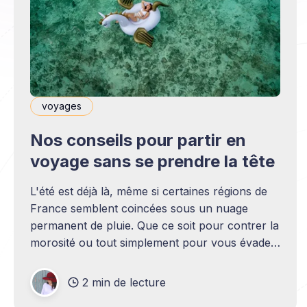
voyages
Nos conseils pour partir en
voyage sans se prendre la tête
L'été est déjà là, même si certaines régions de
France semblent coincées sous un nuage
permanent de pluie. Que ce soit pour contrer la
morosité ou tout simplement pour vous évader
du quotidien, vous vous dites que partir
quelques jours en vacances, serait une
2 min de lecture
excellente idée. Mais les