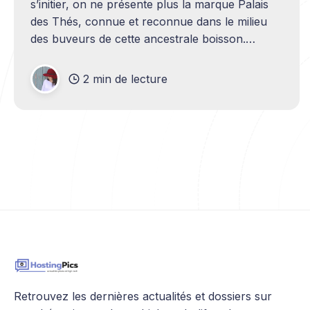
s’initier, on ne présente plus la marque Palais
des Thés, connue et reconnue dans le milieu
des buveurs de cette ancestrale boisson.
Depuis 1986, ils ravissent nos papilles grâce à
leurs breuvages et ont à cœur de nous
2 min de lecture
proposer des thés et des
Retrouvez les dernières actualités et dossiers sur