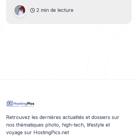
écrans,... Mais saviez vous qu'elles pouvaient
également jouer un rôle dans notre bien être ?
2 min de lecture
Qu'à certaines longueurs d'
Retrouvez les dernières actualités et dossiers sur
nos thématiques photo, high-tech, lifestyle et
voyage sur HostingPics.net