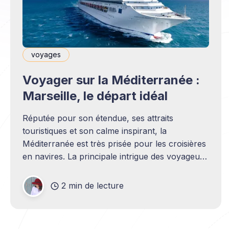
voyages
Voyager sur la Méditerranée :
Marseille, le départ idéal
Réputée pour son étendue, ses attraits
touristiques et son calme inspirant, la
Méditerranée est très prisée pour les croisières
en navires. La principale intrigue des voyageurs
concerne le choix du point de départ de cette
grande aventure. Pour que celle-ci soit
2 min de lecture
mémorable, exceptionnelle, riche en
découvertes, le port de Marseille