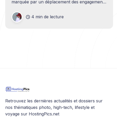
marquée par un déplacement des engagements
déclaratifs vers une reddition de comptes
inscrite dans l'architecture même des systèmes.
4 min de lecture
Selon Junkermann, les politiques écrites et les
principes annoncés dans
Retrouvez les dernières actualités et dossiers sur
nos thématiques photo, high-tech, lifestyle et
voyage sur HostingPics.net