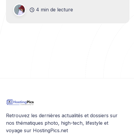
nombreuses îles de la région, il est parfois
4 min de lecture
difficile de trouver la
Retrouvez les dernières actualités et dossiers sur
nos thématiques photo, high-tech, lifestyle et
voyage sur HostingPics.net