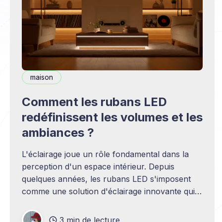
maison
Comment les rubans LED
redéfinissent les volumes et les
ambiances ?
L'éclairage joue un rôle fondamental dans la
perception d'un espace intérieur. Depuis
quelques années, les rubans LED s'imposent
comme une solution d'éclairage innovante qui
transforme radicalement notre façon de
concevoir la lumière dans nos habitations.
3 min de lecture