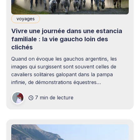
voyages
Vivre une journée dans une estancia
familiale : la vie gaucho loin des
clichés
Quand on évoque les gauchos argentins, les
images qui surgissent sont souvent celles de
cavaliers solitaires galopant dans la pampa
infinie, de démonstrations équestres
spectaculaires suivies d'asados gargantuesques,
7 min de lecture
ou encore de folklore touristique avec
bombachas bouffantes et guitare au coin du feu.
Les grandes estancias touristiques proposent
effectivement