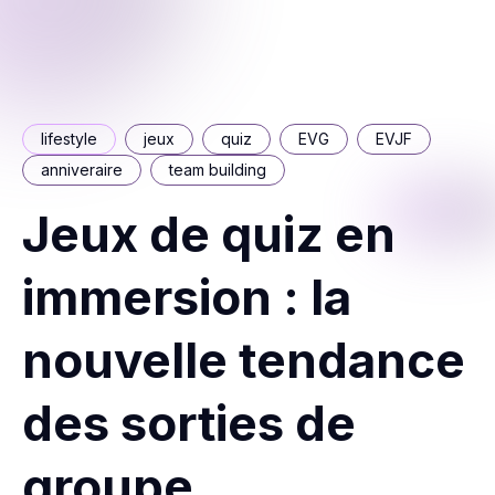
lifestyle
jeux
quiz
EVG
EVJF
anniveraire
team building
Jeux de quiz en
immersion : la
nouvelle tendance
des sorties de
groupe