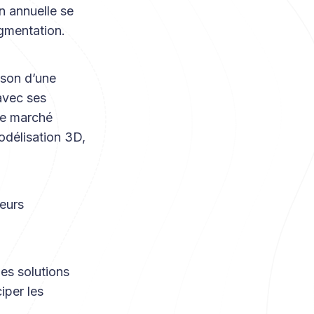
n annuelle se
ugmentation.
ison d’une
avec ses
 le marché
odélisation 3D,
ieurs
es solutions
iper les