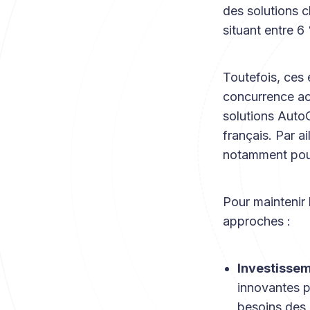
des solutions c
situant entre 6
Toutefois, ces
concurrence ac
solutions AutoC
français. Par a
notamment pour 
Pour maintenir 
approches :
Investisse
innovantes p
besoins des 