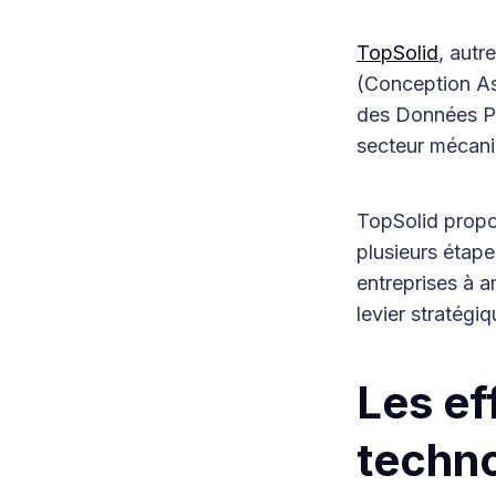
TopSolid
, autr
(Conception Ass
des Données Pro
secteur mécaniq
TopSolid prop
plusieurs étape
entreprises à a
levier stratégi
Les ef
techno