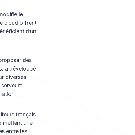
odifié le
e cloud offrent
bénéficient d’un
 proposer des
es, a développé
ur diverses
 serveurs,
ration.
teurs français.
permettant une
es entre les