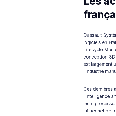
Les ac
frança
Dassault Systè
logiciels en F
Lifecycle Manag
conception 3D e
est largement u
l’industrie man
Ces dernières 
l’intelligence a
leurs processus
lui permet de r