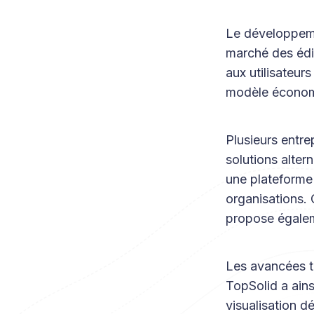
Le développeme
marché des édit
aux utilisateurs
modèle économ
Plusieurs entre
solutions alter
une plateforme 
organisations.
propose égaleme
Les avancées te
TopSolid a ains
visualisation dé