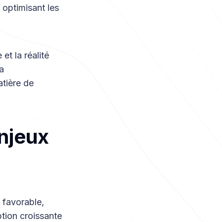
n optimisant les
et la réalité
a
atière de
enjeux
 favorable,
tion croissante