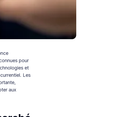
ence
econnues pour
echnologies et
urrentiel. Les
ortante,
ter aux