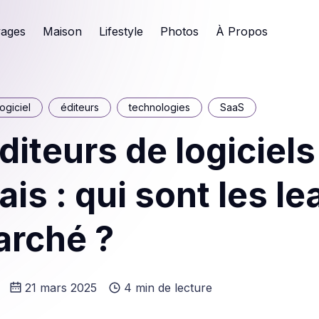
ages
Maison
Lifestyle
Photos
À Propos
logiciel
éditeurs
technologies
SaaS
diteurs de logiciels
ais : qui sont les l
arché ?
21 mars 2025
4 min de lecture