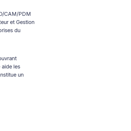
e CAD/CAM/PDM
teur et Gestion
prises du
uvrant
 aide les
onstitue un