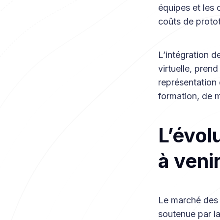
équipes et les c
coûts de proto
L’intégration d
virtuelle, pren
représentation 
formation, de 
L’évol
à veni
Le marché des 
soutenue par l