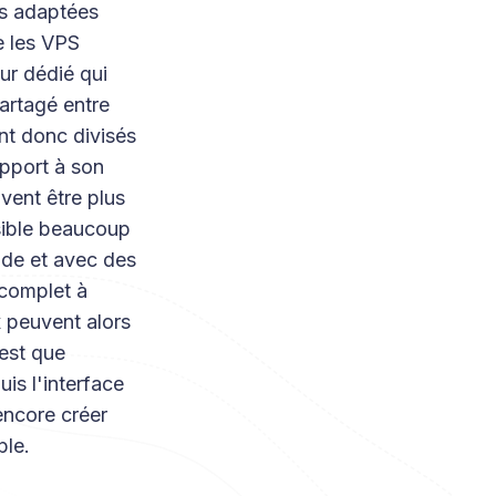
us adaptées
e les VPS
ur dédié qui
artagé entre
ont donc divisés
apport à son
vent être plus
sible beaucoup
nde et avec des
 complet à
 peuvent alors
 est que
is l'interface
encore créer
ple.