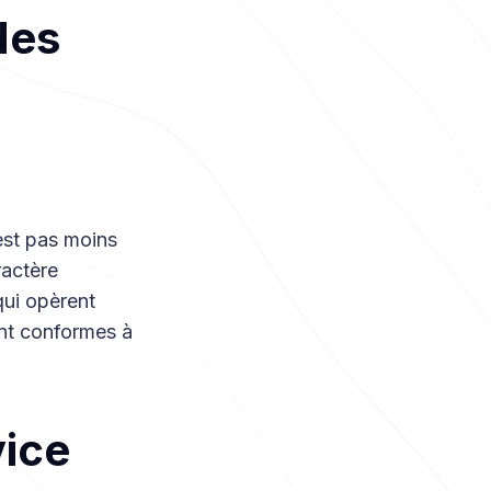
des
est pas moins
ractère
qui opèrent
ont conformes à
vice