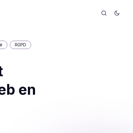
sé
RGPD
t
eb en