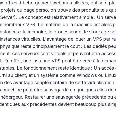
ux offres d'hébergement web mutualisées, qui sont pl
 projets ou page perso, on trouve des produits tels qu
e Server). Le concept est relativement simple : Un serve
de nombreux VPS. Le matériel de la machine est alors p
 instances : la mémoire, le processeur et le stockage s
 instances virtuelles. L'avantage de louer un VPS par r
physique reste principalement le cout : Les dédiés peu
ment, ces serveurs sont virtuels et peuvent être acces
. En effet, une instance VPS peut être crée à la dema
stables. Le fonctionnement reste identique : Un accès
ourni au client, et un système comme Windows ou Linux
 Un des avantage supplémentaire de cette virtualisation
e la machine peut être sauvegardé en quelques clics depu
l'hébergeur. Restaurer une sauvegarde précédente ou 
identiques aux précédentes devient beaucoup plus sim