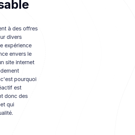
nsable
nt à des offres
ur divers
ne expérience
ance envers le
n site internet
pidement
 c'est pourquoi
éactif est
ont donc des
et qui
alité.