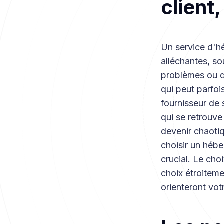
client
Un service d'h
alléchantes, so
problèmes ou q
qui peut parfoi
fournisseur de 
qui se retrouve
devenir chaotiq
choisir un héber
crucial. Le cho
choix étroitemen
orienteront vot