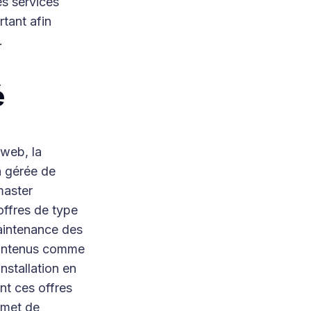
es services
rtant afin
.
é
 web, la
ra gérée de
master
offres de type
aintenance des
 contenus comme
nstallation en
nt ces offres
rmet de