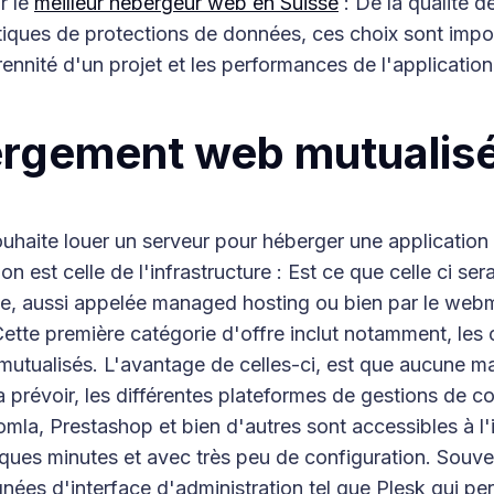
r le
meilleur hébergeur web en Suisse
: De la qualité d
itiques de protections de données, ces choix sont impo
rennité d'un projet et les performances de l'application
ergement web mutualis
uhaite louer un serveur pour héberger une application
on est celle de l'infrastructure : Est ce que celle ci se
, aussi appelée managed hosting ou bien par le web
ette première catégorie d'offre inclut notamment, les 
utualisés. L'avantage de celles-ci, est que aucune m
a prévoir, les différentes plateformes de gestions de
la, Prestashop et bien d'autres sont accessibles à l'i
ques minutes et avec très peu de configuration. Souve
ées d'interface d'administration tel que Plesk qui pe