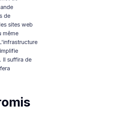
 bande
s de
des sites web
 ou même
'infrastructure
implifie
Il suffira de
fera
romis