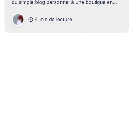
du simple blog personnel à une boutique en
ligne florissante. Cette transition, aussi excitante
soit-elle, s’accompagne de défis techniques
4 min de lecture
considérables. Au cœur de ces enjeux se
trouve une décision cruciale