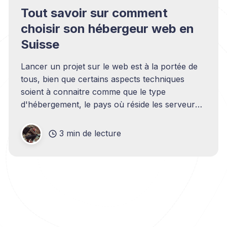
Tout savoir sur comment
choisir son hébergeur web en
Suisse
Lancer un projet sur le web est à la portée de
tous, bien que certains aspects techniques
soient à connaitre comme que le type
d'hébergement, le pays où réside les serveurs,
ainsi que la technologie utilisée. Nous allons
explorer les différentes options qui sont les plus
3 min de lecture
courantes dans