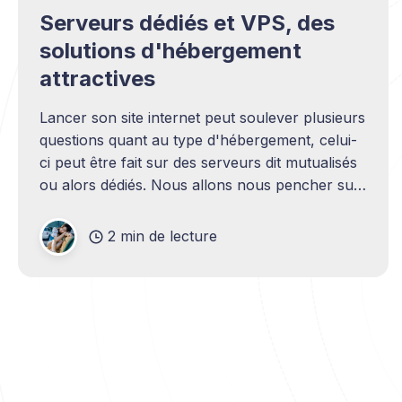
Serveurs dédiés et VPS, des
solutions d'hébergement
attractives
Lancer son site internet peut soulever plusieurs
questions quant au type d'hébergement, celui-
ci peut être fait sur des serveurs dit mutualisés
ou alors dédiés. Nous allons nous pencher sur
les différentes solutions disponibles du moment
afin de comprendre au mieux quel hebergeur
2 min de lecture
web pas cher est le plus