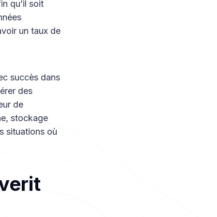
 qu’il soit
onnées
voir un taux de
vec succès dans
érer des
eur de
ne, stockage
s situations où
erit