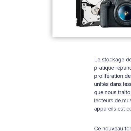
Le stockage des
pratique répan
prolifération d
unités dans le
que nous traito
lecteurs de mus
appareils est c
Ce nouveau for