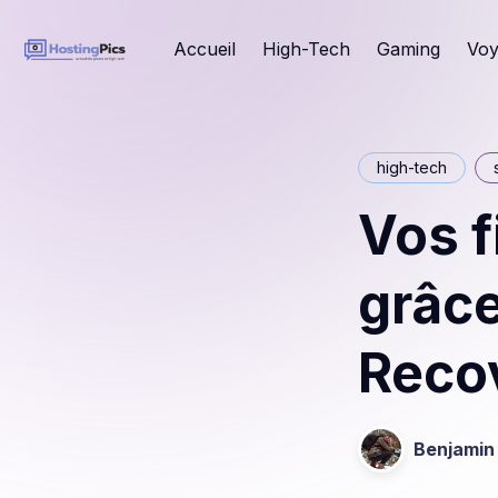
Accueil
High-Tech
Gaming
Voy
high-tech
Vos f
grâc
Recov
Benjamin