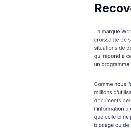
Recove
La marque Wond
croissante de s
situations de p
qui répond à ce
un programme a
Comme nous l’a
millions d’util
documents perdu
l’information a
que celle ci ne
blocage ou de t