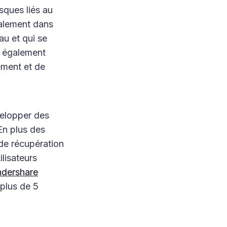
isques liés au
alement dans
au et qui se
nt également
rement et de
évelopper des
En plus des
 de récupération
lisateurs
dershare
 plus de 5