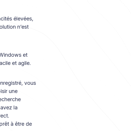
cités élevées,
olution n’est
r Windows et
acile et agile.
nregistré, vous
isir une
recherche
 avez la
rect.
 prêt à être de