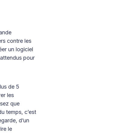
mande
ers contre les
er un logiciel
inattendus pour
lus de 5
er les
nsez que
 du temps, c’est
egarde, d’un
re le