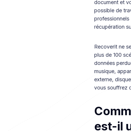
document et vou
possible de tra
professionnels
récupération s
Recoverit ne se
plus de 100 sc
données perdues
musique, appar
externe, disque
vous souffrez 
Comme
est-il 