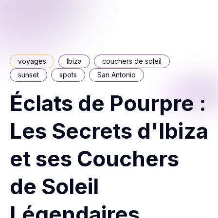
voyages
Ibiza
couchers de soleil
sunset
spots
San Antonio
Éclats de Pourpre :
Les Secrets d'Ibiza
et ses Couchers
de Soleil
Légendaires