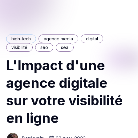
high-tech
agence media
digital
visibilité
seo
sea
L'Impact d'une
agence digitale
sur votre visibilité
en ligne