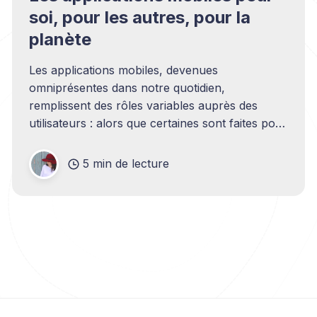
soi, pour les autres, pour la
planète
Les applications mobiles, devenues
omniprésentes dans notre quotidien,
remplissent des rôles variables auprès des
utilisateurs : alors que certaines sont faites pour
nous divertir, d'autres nous apportent une aide
précieuse pour gérer notre organisation
5 min de lecture
professionnelle et personnelle. Et puis il y a les
dernières nées, les applications dont les