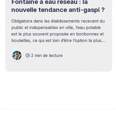
Fontaine à eau réseau : la
nouvelle tendance anti-gaspi ?
Obligatoire dans les établissements recevant du
public et indispensables en ville, l’eau potable
est le plus souvent proposée en bonbonnes et
bouteilles, ce qui est loin d’être l’option la plus
écologique. Les fontaines constituent ainsi
d’excellentes alternatives, chacune permettant
2 min de lecture
l’économie annuelle de 50 000 bouteilles.