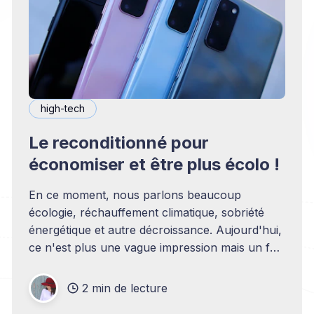
high-tech
Le reconditionné pour
économiser et être plus écolo !
En ce moment, nous parlons beaucoup
écologie, réchauffement climatique, sobriété
énergétique et autre décroissance. Aujourd'hui,
ce n'est plus une vague impression mais un fait
irréfutable. Le monde, notre planète se
réchauffe plus rapidement à cause de l'Humain
2 min de lecture
et de ses activités. Ce réchauffement pourrait