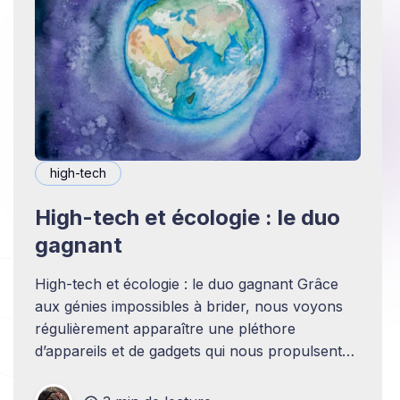
high-tech
High-tech et écologie : le duo
gagnant
High-tech et écologie : le duo gagnant Grâce
aux génies impossibles à brider, nous voyons
régulièrement apparaître une pléthore
d’appareils et de gadgets qui nous propulsent
au cœur d’une technologie futuriste. Avouons
qu’il n’y a vraiment pas de quoi se plaindre tant